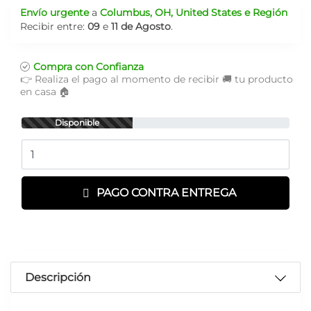
Envío urgente
a
Columbus, OH, United States e Región
Recibir entre:
09
e
11 de Agosto
.
Compra con Confianza
👉 Realiza el pago al momento de recibir 🚚 tu producto
en casa 🏠
Disponible
Cantidad
PAGO CONTRA ENTREGA
Descripción