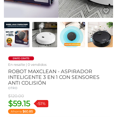
En resalte | 0 vendidos
ROBOT MAXCLEAN - ASPIRADOR
INTELIGENTE 3 EN 1 CON SENSORES
ANTI COLISIÓN
OTRO
Precio antiguo
$120.00
$59.15
-51%
Ahorra
$60.85