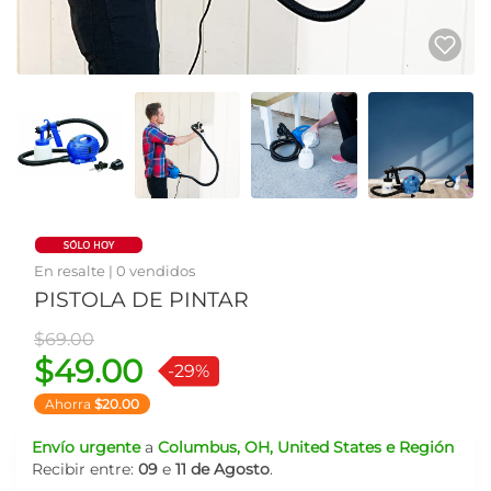
En resalte | 0 vendidos
PISTOLA DE PINTAR
Precio antiguo
$69.00
$49.00
-29%
Ahorra
$20.00
Envío urgente
a
Columbus, OH, United States e Región
Recibir entre:
09
e
11 de Agosto
.