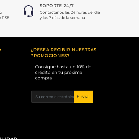
SOPORTE 24/7
lo
Contactanos las 24 horas del día
o PSE
y los 7 días de la semana
A
¿DESEA RECIBIR NUESTRAS
PROMOCIONES?
Consigue hasta un 10% de
crédito en tu próxima
compra
Enviar