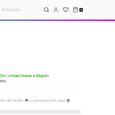
0
OH, United States e Región
osto
.
to de recibir 🚚 tu producto en casa 🏠