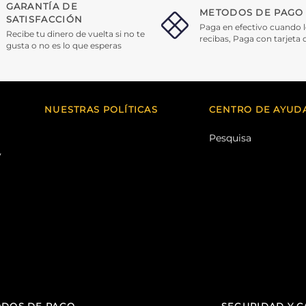
GARANTÍA DE
METODOS DE PAGO
SATISFACCIÓN
Paga en efectivo cuando 
Recibe tu dinero de vuelta si no te
recibas, Paga con tarjeta 
gusta o no es lo que esperas
NUESTRAS POLÍTICAS
CENTRO DE AYUD
Pesquisa
y