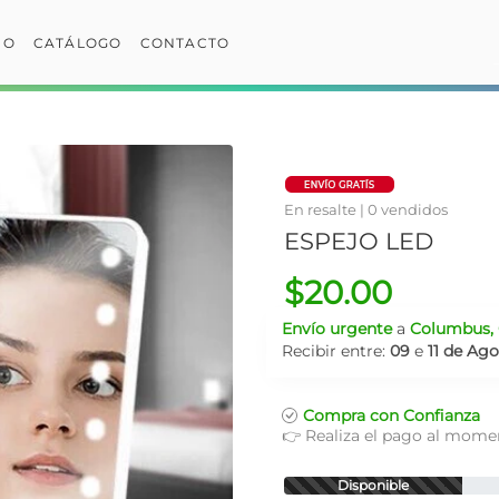
IO
CATÁLOGO
CONTACTO
En resalte | 0 vendidos
ESPEJO LED
$20.00
Envío urgente
a
Columbus, 
Recibir entre:
09
e
11 de Ag
Compra con Confianza
👉 Realiza el pago al momen
Disponible