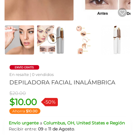
En resalte | 0 vendidos
DEPILADORA FACIAL INALÁMBRICA
Precio antiguo
$20.00
$10.00
-50%
Ahorra
$10.00
Envío urgente
a
Columbus, OH, United States e Región
Recibir entre:
09
e
11 de Agosto
.