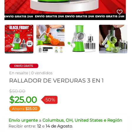
En resalte | 0 vendidos
RALLADOR DE VERDURAS 3 EN 1
Precio antiguo
$50.00
$25.00
-50%
Ahorra
$25.00
Envío urgente
a
Columbus, OH, United States e Región
Recibir entre:
12
e
14 de Agosto
.