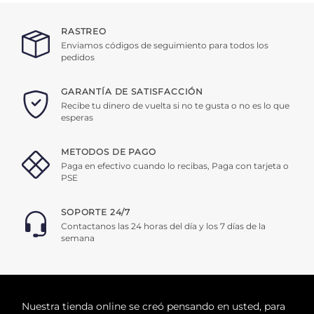
RASTREO
Enviamos códigos de seguimiento para todos los
pedidos
GARANTÍA DE SATISFACCIÓN
Recibe tu dinero de vuelta si no te gusta o no es lo que
esperas
METODOS DE PAGO
Paga en efectivo cuando lo recibas, Paga con tarjeta o
PSE
SOPORTE 24/7
Contactanos las 24 horas del día y los 7 días de la
semana
Nuestra tienda online se creó pensando en usted, para